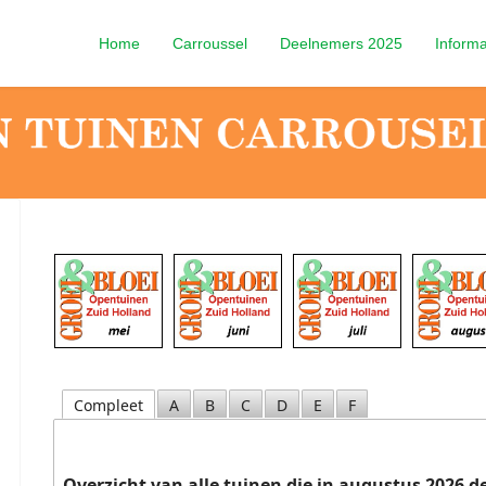
Home
Carroussel
Deelnemers 2025
Informa
Compleet
A
B
C
D
E
F
Overzicht van alle tuinen die in augustus 2026 d