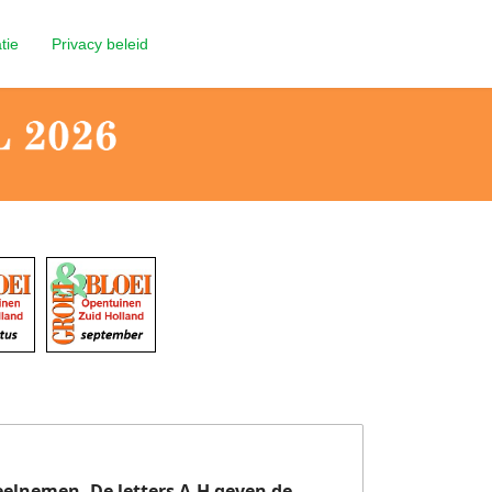
tie
Privacy beleid
eelnemen. De letters A-H geven de